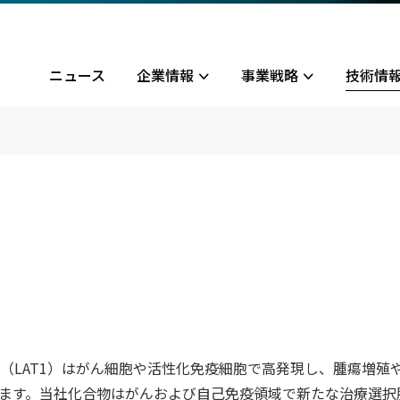
ニュース
企業情報
事業戦略
技術情
念・経営方針
業モデル
LCトランスポーター
発状況概要
道がんフェーズ3
Rニュース
役員一覧
ライフサイクルマネジメント
LAT1阻害剤
胆道がん
胆道がん医師主導治験
株主・投資家の皆様へ
社概要
の他のパイプライン
務ハイライト
コーポレートガバナンス
IRカレンダー
Rライブラリー
株式について
決算短信
株式情報
決算説明資料
株主総会
有価証券報告書
株価情報
その他IR資料
くあるご質問
電子公告
1（LAT1）はがん細胞や活性化免疫細胞で高発現し、腫瘍増殖
ます。当社化合物はがんおよび自己免疫領域で新たな治療選択