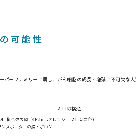
剤の可能性
タースーパーファミリーに属し、がん細胞の成長・増殖に不可欠な
LAT1の構造
1-4F2hc複合体の図（4F2hcはオレンジ、LAT1は青色）
T1トランスポーターの膜トポロジー