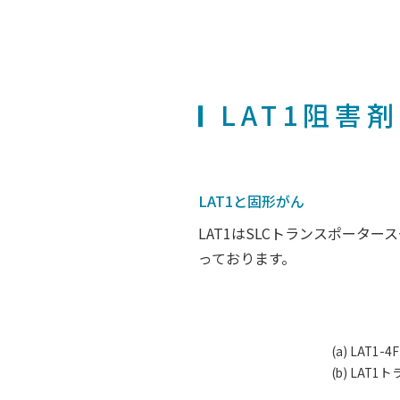
LAT1阻害
LAT1と固形がん
LAT1はSLCトランスポー
っております。
(a) LAT
(b) LA