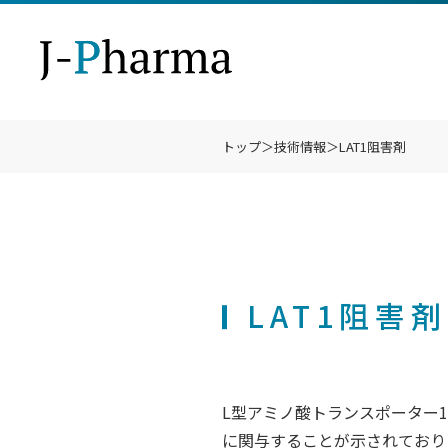
トップ
＞
技術情報
＞
LAT1阻害剤
理
事
S
開
胆
I
会
そ
財
I
技術情報
企業情報
事業戦略
パイプライン
臨床試験
IR情報
LAT1阻害剤
よ
L型アミノ酸トランスポーター
に関与することが示されており