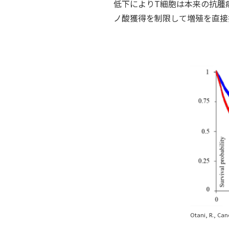
低下によりT細胞は本来の抗腫瘍
ノ酸獲得を制限して増殖を直接
Otani, R., Can