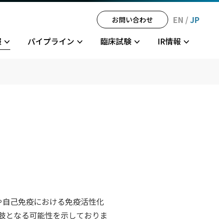
EN
/
JP
お問い合わせ
報
パイプライン
臨床試験
IR情報
戦略
沿革
多発性硬化症
JPH034フェーズ1
ディスクロージャー・ポリシー
パートナー
免責事項
や自己免疫における免疫活性化
肢となる可能性を示しておりま