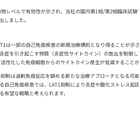
・動物レベルで有効性が示され、当社の国内第1相/第2相臨床試
出しました。
T1は一部の自己免疫疾患の新規治療標的となり得ることが示され
炎症を引き起こす物質（炎症性サイトカイン）の放出を制御して
過剰活性化した免疫細胞からのサイトカイン産生が低減すること
能の抑制は過剰免疫反応を鎮める新たな治療アプローチとなる可
る自己免疫疾患では、LAT1抑制により炎症や酸化ストレス起
る有望な戦略と考えられます。