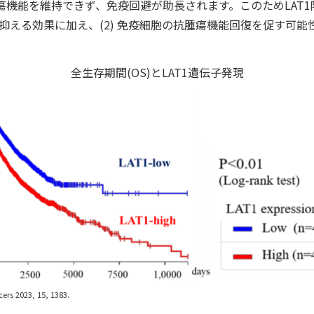
機能を維持できず、免疫回避が助長されます。このためLAT1阻
抑える効果に加え、(2) 免疫細胞の抗腫瘍機能回復を促す可能
全生存期間(OS)とLAT1遺伝子発現
cers 2023, 15, 1383.