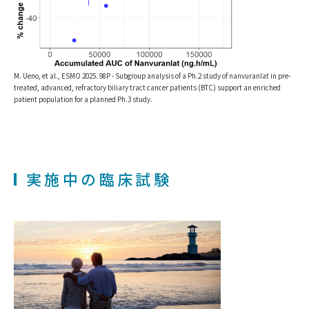
M. Ueno, et al., ESMO 2025. 98P - Subgroup analysis of a Ph.2 study of nanvuranlat in pre-
treated, advanced, refractory biliary tract cancer patients (BTC) support an enriched
patient population for a planned Ph.3 study.
実施中の臨床試験