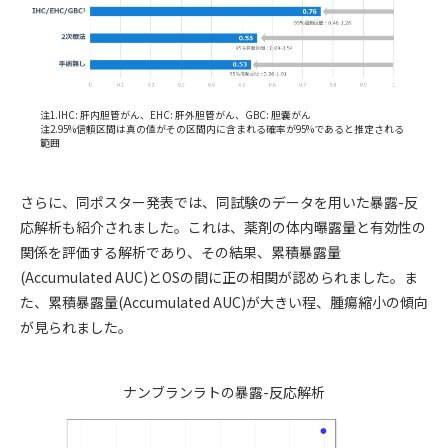
注1.IHC: 肝内胆管がん、EHC: 肝外胆管がん、GBC: 胆嚢がん
注2.95%信頼区間は真の値がその区間内に含まれる確率が95%であると推定される
範囲
さらに、同ポスター発表では、同試験のデータを用いた暴露-反
応解析も紹介されました。これは、薬剤の体内曝露量と有効性の
関係を評価する解析であり、その結果、累積暴露量
(Accumulated AUC)とOSの間に正の相関が認められました。ま
た、累積暴露量(Accumulated AUC)が大きい程、腫瘍縮小の傾向
が見られました。
ナンブランラトの暴露-反応解析