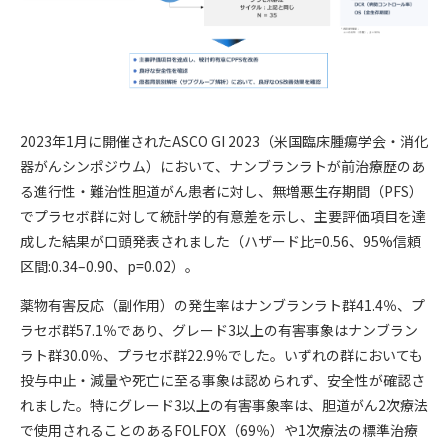
2023年1月に開催されたASCO GI 2023（米国臨床腫瘍学会・消化
器がんシンポジウム）において、ナンブランラトが前治療歴のあ
る進行性・難治性胆道がん患者に対し、無増悪生存期間（PFS）
でプラセボ群に対して統計学的有意差を示し、主要評価項目を達
成した結果が口頭発表されました（ハザード比=0.56、95%信頼
区間:0.34–0.90、p=0.02）。
薬物有害反応（副作用）の発生率はナンブランラト群41.4％、プ
ラセボ群57.1％であり、グレード3以上の有害事象はナンブラン
ラト群30.0％、プラセボ群22.9％でした。いずれの群においても
投与中止・減量や死亡に至る事象は認められず、安全性が確認さ
れました。特にグレード3以上の有害事象率は、胆道がん2次療法
で使用されることのあるFOLFOX（69％）や1次療法の標準治療