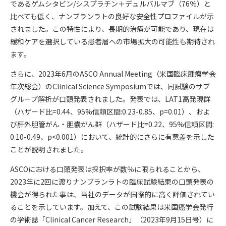
であるゲムシタビン/シスプラチン＋デュルバルマブ（76％）と
比べても低く、ナンブランラトの良好な安全性プロファイルが示
されました。この特性により、長期的治療が可能であり、現在は
緩和ケアを選択している患者層への市場拡大の可能性も期待され
ます。
さらに、2023年6月のASCO Annual Meeting（米国臨床腫瘍学会
年次総会）のClinical Science Symposiumでは、同試験のサブ
グループ解析が口頭発表されました。発表では、LAT1高発現群
（ハザード比=0.44、95%信頼区間:0.23-0.85、p=0.01）、およ
び肝外胆管がん・胆嚢がん群（ハザード比=0.22、95%信頼区間:
0.10-0.49、p<0.001）において、統計的にさらに有意差を示した
ことが説明されました。
ASCOにおける口頭発表は採択率が数％に限られることから、
2023年に2回に渡りナンブランラトの臨床試験結果の口頭発表の
機会が得られた事は、当社のデータが国際的に高く評価されてい
ることを示しています。加えて、この試験結果は米国癌学会発行
の学術誌「Clinical Cancer Research」（2023年9月15日号）に