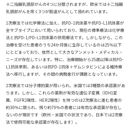
十二指腸乳頭部がんの4つに分類されますが、欧米では十二指腸
乳頭部がんを除く3つが胆道がんとして扱われています。
1次療法では化学療法に加え、抗PD-1抗体薬や抗PD-L1抗体薬が
全サブタイプにおいて用いられており、現在の標準療法は化学療
法と抗PD-1/PD-L1抗体薬の併用療法です。しかしながら、この
治療を受けた患者のうち24か月後に生存しているのは25％以下
にとどまっており、依然として大きなアンメット・メディカル・
ニーズが存在しています。特に、治療開始から25週以降は抗PD-
L1抗体単剤、あるいは抗PD-1抗体＋ゲムシタビンによる維持療
法へ移行しますが、その間の病勢進行が課題となっています。
2次療法では分子標的薬が用いられ、米国では3種類の承認薬があ
ります。しかし、これらの薬剤が有効な遺伝子変異（IDH1変
異、FGFR2陽性、HER2陽性）を持つのは2次療法に進む患者の
約30％に限られ、残り約70％の患者には有効な承認薬が存在し
ないのが現状です（欧州・米国での状況であり、日本では2次療
法で使用可能な承認薬が存在します）。