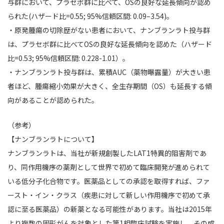
与群において、プラセボ群に比べて、OSの良好な延長傾向が認め
られた(ハザード比=0.55; 95%信頼区間: 0.09–3.54)。
・原発腫瘍の切除歴がない患者において、ナンブランラト投与群
は、プラセボ群に比べてOSの良好な延長傾向を認めた（ハザード
比=0.53; 95%信頼区間: 0.228-1.01）。
・ナンブランラト投与群は、累積AUC（薬物曝露量）が大きい患
者ほど、腫瘍縮小効果が大きく、全生存期間（OS）も延長する傾
向があることが認められた。
（参考）
【ナンブランラトについて】
ナンブランラトは、当社が新規創製したLAT1特異的阻害剤であ
り、同作用機序の薬剤として世界で初めて臨床開発が進められて
いる低分子化合物です。医薬品としての承認を取得すれば、ファ
ースト・イン・クラス（疾患に対して新しい作用機序で初めて承
認に至る医薬品）の新薬となる可能性があります。当社は2015年
より複数の固形がんを対象とした第1相臨床試験を実施し、その成