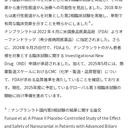
果から進行性胆道がん治療への可能性を見出しました。2018 年か
らは進行性胆道がんを対象とした第2相臨床試験を実施し、単剤で
＊
有用な臨床効果を示すことを明らかにしました
。
ナンブランラトは 2022 年４月に米国食品医薬品局（FDA）よりオ
ーファンドラッグ（希少疾病用医薬品）に指定されました。さら
に、2024年９月25日付で、FDAより、ナンブランラトのがん患者
様を対象とする臨床試験に関する Investigational New
Drug（IND）申請が承認されました。加えて、2025年5月には、商
業製造スケールにおけるCMC（化学・製造・品質管理）につい
て、FDAが求める品質基準を満たしていることを確認しておりま
す。現在、2025年度に予定しているグローバル第３相臨床試験の
開始に向け準備を進めています。
＊
：ナンブランラト国内第II相試験の結果に関する論文
Furuse et al. A Phase II Placebo-Controlled Study of the Effect
and Safety of Nanvuranlat in Patients with Advanced Biliary