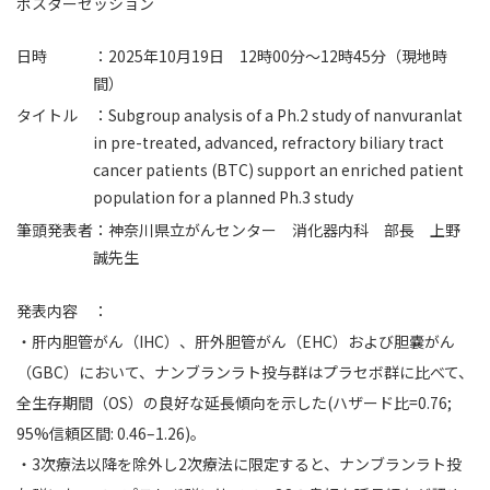
ポスターセッション
日時
：2025年10月19日 12時00分～12時45分（現地時
間）
タイトル
：Subgroup analysis of a Ph.2 study of nanvuranlat
in pre-treated, advanced, refractory biliary tract
cancer patients (BTC) support an enriched patient
population for a planned Ph.3 study
筆頭発表者
：神奈川県立がんセンター 消化器内科 部長 上野
誠先生
発表内容 ：
・肝内胆管がん（IHC）、肝外胆管がん（EHC）および胆嚢がん
（GBC）において、ナンブランラト投与群はプラセボ群に比べて、
全生存期間（OS）の良好な延長傾向を示した(ハザード比=0.76;
95%信頼区間: 0.46–1.26)。
・3次療法以降を除外し2次療法に限定すると、ナンブランラト投