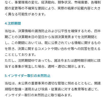
なく、事業環境の変化、経済動向、競争状況、市場需要、各種制
度の変更等の不確実な要因により、実際の結果が記載内容と大き
く異なる可能性があります。
4.沈黙期間
当社は、決算情報の漏洩防止および公平性を確保するため、四半
期ごとの決算期末日の翌日から当該決算発表までを沈黙期間と
し、この期間においては、既に公表されている情報に関するもの
を除き、決算に関するコメントや問い合わせ等への回答を控える
こととしております。
ただし、沈黙期間中であっても、諸法令または適時開示規則に該
当する事象が発生した場合、適時・適切に開示します。
5.インサイダー取引の未然防止
当社は、未公表の重要事実の適切な管理に努めるとともに、関連
規程の整備・運用および役員・従業員に対する教育等を通じて、
インサイダー取引の未然防止に取り組みます。